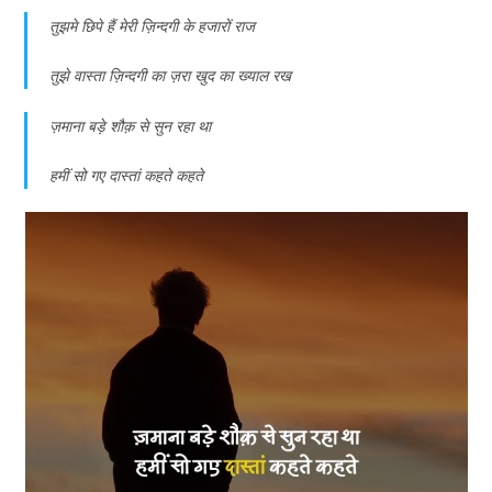
तुझमे छिपे हैं मेरी ज़िन्दगी के हजारों राज
तुझे वास्ता ज़िन्दगी का ज़रा खुद का ख्याल रख
ज़माना बड़े शौक़ से सुन रहा था
हमीं सो गए दास्तां कहते कहते