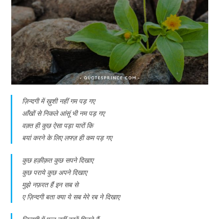
ज़िन्दगी में ख़ुशी नहीं गम पड़ गए
आँखों से निकले आंसूं भी नम पड़ गए
वक़्त ही कुछ ऐसा पड़ा यारों कि
बयां करने के लिए लफ्ज़ ही कम पड़ गए
कुछ हक़ीक़त कुछ सपने दिखाए
कुछ पराये कुछ अपने दिखाए
मुझे नफ़रत हैं इन सब से
ए ज़िन्दगी बता क्या ये सब मेरे रब ने दिखाए