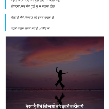
रहता अगर याद कर मुझे लौट के आती नहीं,
ज़िन्दगी फिर मैंने तुझे यूं न गंवाया होता
देखा है मैंने ज़िन्दगी को इतने करीब से
चेहरे तमाम लगने लगे है अजीब से